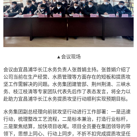
▲会议现场
会议由宜昌浦华长江水务负责人张首娟主持。张首娟介绍了
公司当前在生产经营、水质管理等方面存在的短板和提质攻
坚工作需解决的问题。水务集团建管部、荆州荆清、三峡水
务、枝江枝清等专家团队代表先后作了表态发言，将全力以
赴助力宜昌浦华长江水务提质攻坚行动顺利实现预期目标。
水务集团副总经理向前就攻坚行动进行工作部署：一是迅速
行动，梳理整改工艺流程，二是标本兼治，打造行业标杆，
三是聚焦结算，加快项目收尾。项目全员要在集团领导的带
领下，思想上同心、行动上同步，不折不扣完成提质攻坚任