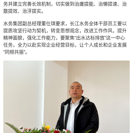
务并建立完善长效机制，切实做到治庸提能、治懒提速、治
散提效、治浮提实。
水务集团副总经理董仕琪要求，长江水务全体干部员工要以
提质攻坚行动为契机，转变思想观念，改进工作作风，提升
精神面貌，强化工作能力，要聚焦“出水达标排放”这一中心
任务，全力以赴实现企业经营目标，让个人成长和企业发展
“同频共振”。