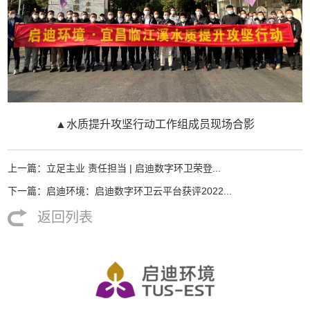
▲水质提升攻坚行动工作组成员现场合影
上一篇：立足主业 责任担当 | 启迪数字环卫荣登...
下一篇：启迪环境：启迪数字环卫云平台获评2022...
返回列表