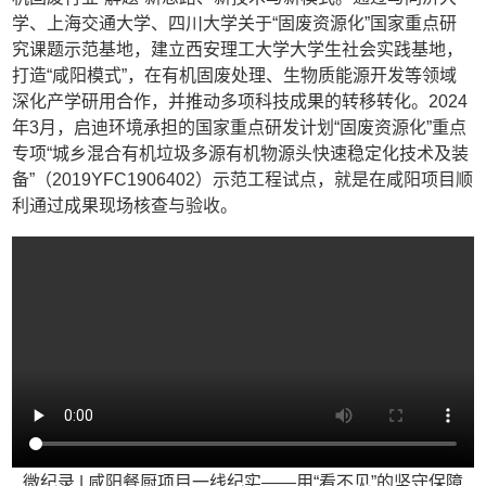
学、上海交通大学、四川大学关于“固废资源化”国家重点研
究课题示范基地，建立西安理工大学大学生社会实践基地，
打造“咸阳模式”，在有机固废处理、生物质能源开发等领域
深化产学研用合作，并推动多项科技成果的转移转化。2024
年3月，启迪环境承担的国家重点研发计划“固废资源化”重点
专项“城乡混合有机垃圾多源有机物源头快速稳定化技术及装
备”（2019YFC1906402）示范工程试点，就是在咸阳项目顺
利通过成果现场核查与验收。
微纪录 | 咸阳餐厨项目一线纪实——用“看不见”的坚守保障