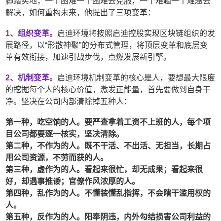
脚踏实地，一个困难一个困难去克服，一个难题一个难题去
解决，如何重构未来，他提出了三项变革：
1、组织变革。
启迪环境将按照启迪控股实现区块链组织的发
展路径，以“形散神聚”的分布式管理，将顶层变革和底层变
革有效衔接，加速引战步伐，点燃发展新引擎。
2、机制变革。
启迪环境机制变革的核心是人，要想最大限度
的挖掘每个人的核心价值，激发正能量，首先要做到自身干
净。坚决在公司内部清除掉五种人：
第一种，吃空饷的人。要严查拿着工资不上班的人，每个项
目公司都要逐一核实，坚决清除。
第二种，不作为的人。既不干活、不出活、无担当，长期占
用公司资源，不劳而获的人。
第三种，虚作为的人。看起来很忙，却无成果；看起来很
好，却遇事推诿；官僚作风浓厚的人。
第四种，乱作为的人。不懂装懂乱指挥，不会瞎干滥用权的
人。
第五种，反作为的人。阳奉阴违，内外勾结损害公司利益的