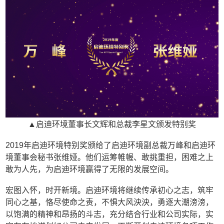
▲启迪环境董事长文辉和总裁李星文颁发特别奖
2019年启迪环境特别奖颁给了启迪环境副总裁万峰和启迪环
境董事会秘书张维娅。他们运筹帷幄、敢挑重担，困难之上
敢为人先，为启迪环境赢得了无限的发展空间。
宏图入怀，时开新境。启迪环境将继续传承初心之志，筑牢
同心之基，恪尽使命之责，不惧大风泱泱，勇逐大潮滂滂，
以饱满的精神和昂扬的斗志，充分结合行业和公司实际，实