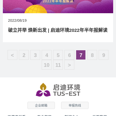
2022/08/19
破立并举 焕新出发 | 启迪环境2022年半年报解读
<
2
3
4
5
6
7
8
9
10
11
>
企业邮箱
举报热线