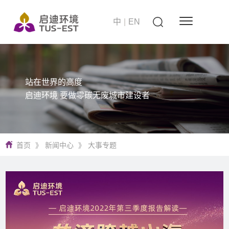
中
|
EN
站在世界的高度
启迪环境 要做零碳无废城市建设者
首页
》
新闻中心
》
大事专题